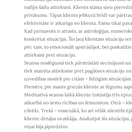
radījis šādu attieksmi. Klients stāsta savu pieredzi,
privātumu. Tāpat klients jebkurā brīdī var pārtrauk
efektivitāte ir atkarīga no klienta. Esmu tikai pav
Kad pirmavots ir atrasts, ar astroloģijas, numer
konkrētai situācijai. Šis ļauj klientam situāciju i
pēc tam, to emocionāli apstrādājot, bet paskatīti
attieksmi pret situāciju.
Seansa noslēgumā tiek pārstrādāti secinājumi un s
tiek mainīta attieksme pret pagātnes situāciju un 
uzvedības modeli pie citām – līdzīgām situācijām
Piemērs, pie manis griezās kliente ar lūgumu sapr
Meditatīvā seansa laikā kliente izstāstīja trīs ep
atkarībā no ārstu rīcības un lēmumiem. Otrā – klie
cilvēki. Trešā – vissenākā, ko arī vēlāk identific
kliente detaļas neatklāja. Analizējot šīs situācijas
viņai bija jāpiedzīvo.