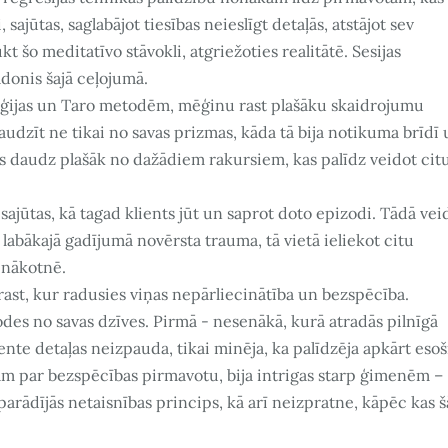
 sajūtas, saglabājot tiesības neieslīgt detaļās, atstājot sev
t šo meditatīvo stāvokli, atgriežoties realitātē. Sesijas
adonis šajā ceļojumā.
oloģijas un Taro metodēm, mēģinu rast plašāku skaidrojumu
eraudzīt ne tikai no savas prizmas, kāda tā bija notikuma brīdī
es daudz plašāk no dažādiem rakursiem, kas palīdz veidot cit
ajūtas, kā tagad klients jūt un saprot doto epizodi. Tādā vei
labākajā gadījumā novērsta trauma, tā vietā ieliekot citu
 nākotnē.
ast, kur radusies viņas nepārliecinātība un bezspēcība.
izodes no savas dzīves. Pirmā - nesenākā, kurā atradās pilnīgā
nte detaļas neizpauda, tikai minēja, ka palīdzēja apkārt esoš
ējām par bezspēcības pirmavotu, bija intrigas starp ģimenēm –
, parādījās netaisnības princips, kā arī neizpratne, kāpēc kas 