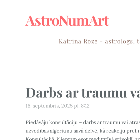
AstroNumArt
Katrīna Roze - astrologs, 
Darbs ar traumu v
16. septembris, 2025 pl. 8:12
Piedāvāju konsultāciju – darbs ar traumu vai atra
uzvedības algoritmu savā dzīvē, kā reakciju pret 
Konsultācijā, klientam esot meditatīvā stāvoklī, 