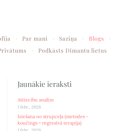
ofija
Par mani
Saziņa
Blogs
Privātums
Podkāsts Dimantu lietus
Jaunākie ieraksti
Attiecību analīze
1 febr., 2026
Iziešana no strupceļa (metodes -
koučings + regresīvā terapija)
1 febr., 2026