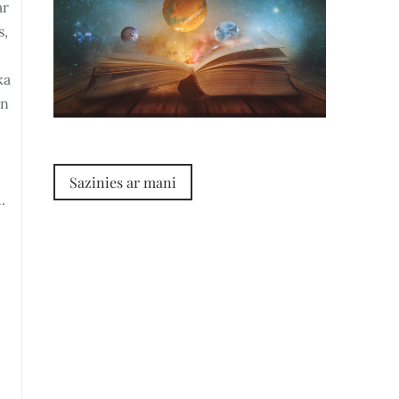
ar
s,
ka
un
Sazinies ar mani
.