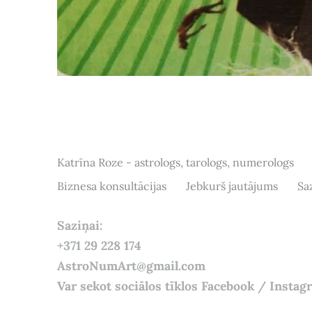
Katrīna Roze - astrologs, tarologs, numerologs
Biznesa konsultācijas
Jebkurš jautājums
Sa
Saziņai:
+371 29 228 174
AstroNumArt@gmail.com
Var sekot sociālos tīklos Facebook / Insta