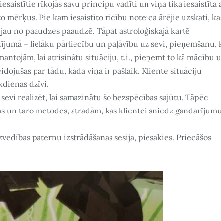
iesaistītie rīkojās savu principu vadīti un viņa tika iesaistīta 
to mērķus. Pie kam iesaistīto rīcību noteica ārējie uzskati, ka
es jau no paaudzes paaudzē. Tāpat astroloģiskajā kartē
gadījumā – lielāku pārliecību un paļāvību uz sevi, pieņemšanu, 
zmantojām, lai atrisinātu situāciju, t.i., pieņemt to kā mācību 
idojušas par tādu, kāda viņa ir pašlaik. Kliente situāciju
kdienas dzīvi.
r sevi realizēt, lai samazinātu šo bezspēcības sajūtu. Tāpēc
jas un taro metodes, atradām, kas klientei sniedz gandarījumu
zvedības paternu izstrādāšanas sesija, piesakies. Priecāšos