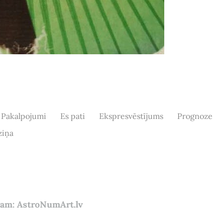
Pakalpojumi
Es pati
Ekspresvēstījums
Prognoze
ziņa
gram: AstroNumArt.lv