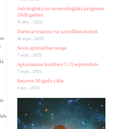
Astroloģiskā un numeroloģiskā prognoze
2026.gadam
31 dec., 2025
Darbs ar traumu vai uzvedības modeli
 un
16 sept., 2025
u
Sevis apzinātības sesija
7 sept., 2025
dā
Aptumsumu koridors 7.-21.septembris
7 sept., 2025
Saturna 30 gadu cikls
4 jūn., 2025
ie
šāds