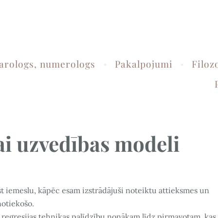
tarologs, numerologs
Pakalpojumi
Filoz
ai uzvedības modeli
st iemeslu, kāpēc esam izstrādājuši noteiktu attieksmes un
notiekošo.
ar regresijas tehnikas palīdzību nonākam līdz pirmavotam, kas