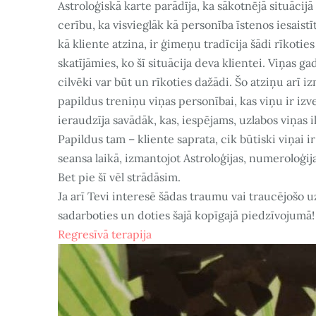
Astroloģiskā karte parādīja, ka sākotnējā situācijā 
cerību, ka visvieglāk kā personība īstenos iesaistī
kā kliente atzina, ir ģimeņu tradīcija šādi rīkoti
skatījāmies, ko šī situācija deva klientei. Viņas 
cilvēki var būt un rīkoties dažādi. Šo atziņu arī i
papildus treniņu viņas personībai, kas viņu ir izve
ieraudzīja savādāk, kas, iespējams, uzlabos viņas i
Papildus tam – kliente saprata, cik būtiski viņai i
seansa laikā, izmantojot Astroloģijas, numeroloģi
Bet pie šī vēl strādāsim.
Ja arī Tevi interesē šādas traumu vai traucējošo u
sadarboties un doties šajā kopīgajā piedzīvojumā!
Regresīvā terapija