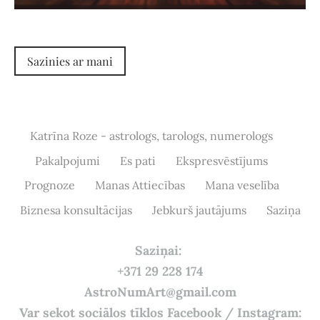
Sazinies ar mani
Katrīna Roze - astrologs, tarologs, numerologs
Pakalpojumi
Es pati
Ekspresvēstījums
Prognoze
Manas Attiecības
Mana veselība
Biznesa konsultācijas
Jebkurš jautājums
Saziņa
Saziņai:
+371 29 228 174
AstroNumArt@gmail.com
Var sekot sociālos tīklos Facebook / Instagram: