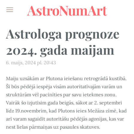
AstroNumArt
Astrologa prognoze
2024. gada maijam
6. maijs, 2024 pl. 20:43
Maiju uzsākām ar Plutona ieiešanu retrogrādā kustībā.
Šī būs pēdējā iespēja visām autoritatīvajām varām un
struktūrām vēl pacīnīties par savu ietekmes zonu.
Vairāk šo izjutīsim gada beigās, sākot ar 2. septembri
līdz 19.novembrim, kad Plutons ieies Mežāza zīmē, kad
arī varam sagaidīt autoritāšu pēdējās agonijas, kas var
nest lielas pārmaiņas uz pasaules skatuves.