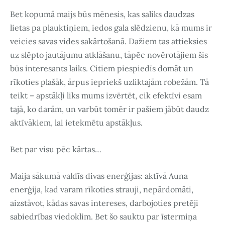
Bet kopumā maijs būs mēnesis, kas saliks daudzas
lietas pa plauktiņiem, iedos gala slēdzienu, kā mums ir
veicies savas vides sakārtošanā. Dažiem tas attieksies
uz slēpto jautājumu atklāšanu, tāpēc novērotājiem šis
būs interesants laiks. Citiem piespiedīs domāt un
rīkoties plašāk, ārpus iepriekš uzliktajām robežām. Tā
teikt – apstākļi liks mums izvērtēt, cik efektīvi esam
tajā, ko darām, un varbūt tomēr ir pašiem jābūt daudz
aktīvākiem, lai ietekmētu apstākļus.
Bet par visu pēc kārtas…
Maija sākumā valdīs divas enerģijas: aktīvā Auna
enerģija, kad varam rīkoties strauji, nepārdomāti,
aizstāvot, kādas savas intereses, darbojoties pretēji
sabiedrības viedoklim. Bet šo sauktu par īstermiņa