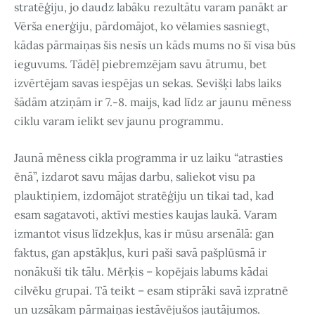
stratēģiju, jo daudz labāku rezultātu varam panākt ar
Vērša enerģiju, pārdomājot, ko vēlamies sasniegt,
kādas pārmaiņas šis nesīs un kāds mums no šī visa būs
ieguvums. Tādēļ piebremzējam savu ātrumu, bet
izvērtējam savas iespējas un sekas. Sevišķi labs laiks
šādām atziņām ir 7.-8. maijs, kad līdz ar jaunu mēness
ciklu varam ielikt sev jaunu programmu.
Jaunā mēness cikla programma ir uz laiku “atrasties
ēnā”, izdarot savu mājas darbu, saliekot visu pa
plauktiņiem, izdomājot stratēģiju un tikai tad, kad
esam sagatavoti, aktīvi mesties kaujas laukā. Varam
izmantot visus līdzekļus, kas ir mūsu arsenālā: gan
faktus, gan apstākļus, kuri paši savā pašplūsmā ir
nonākuši tik tālu. Mērķis – kopējais labums kādai
cilvēku grupai. Tā teikt – esam stiprāki savā izpratnē
un uzsākam pārmaiņas iestāvējušos jautājumos.