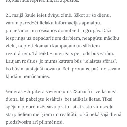
to, kas mūs iepriecina, lai atpūstos.
21. maijā Saule ieiet dvīņu zīmē. Sākot ar šo dienu,
varam paredzēt lielāku informācijas apmaiņu,
pulcēšanos un rosīšanos domubiedru grupās. Daži
iesprings uz nepadarītiem darbiem, neapgūtu mācību
vielu, nepietiekamām kampaņām un sliktiem
rezultātiem. Tā teikt – mierīgais periods būs garām.
Ļaujam rosīties, jo mums katram būs “ielaistas sfēras”,
ko būsim atstājuši novārtā. Bet, protams, paši no savām
kļūdām nemācamies.
Venēras – Jupitera savienojums 23.maijā ir veiksmīga
diena, lai pabeigtu iesāktās, bet atliktās lietas. Tikai
spējam piebremzēt savu prātu, lai atrastu vidusceļu
starp lieliem mērķiem un realitāti, jo kā nekā šajā dienā
piedzīvosim arī pilnmēnesi.