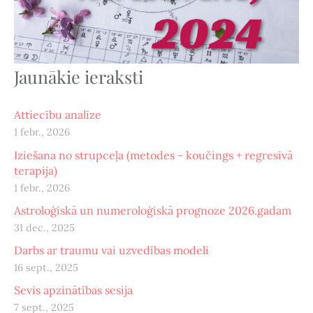
Jaunākie ieraksti
Attiecību analīze
1 febr., 2026
Iziešana no strupceļa (metodes - koučings + regresīvā
terapija)
1 febr., 2026
Astroloģiskā un numeroloģiskā prognoze 2026.gadam
31 dec., 2025
Darbs ar traumu vai uzvedības modeli
16 sept., 2025
Sevis apzinātības sesija
7 sept., 2025