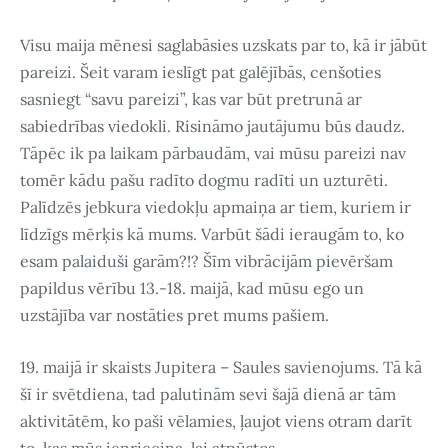
Visu maija mēnesi saglabāsies uzskats par to, kā ir jābūt
pareizi. Šeit varam ieslīgt pat galējībās, cenšoties
sasniegt “savu pareizi”, kas var būt pretrunā ar
sabiedrības viedokli. Risināmo jautājumu būs daudz.
Tāpēc ik pa laikam pārbaudām, vai mūsu pareizi nav
tomēr kādu pašu radīto dogmu radīti un uzturēti.
Palīdzēs jebkura viedokļu apmaiņa ar tiem, kuriem ir
līdzīgs mērķis kā mums. Varbūt šādi ieraugām to, ko
esam palaiduši garām?!? Šīm vibrācijām pievēršam
papildus vērību 13.-18. maijā, kad mūsu ego un
uzstājība var nostāties pret mums pašiem.
19. maijā ir skaists Jupitera – Saules savienojums. Tā kā
šī ir svētdiena, tad palutinām sevi šajā dienā ar tām
aktivitātēm, ko paši vēlamies, ļaujot viens otram darīt