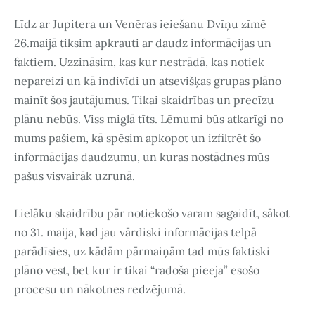
Līdz ar Jupitera un Venēras ieiešanu Dvīņu zīmē
26.maijā tiksim apkrauti ar daudz informācijas un
faktiem. Uzzināsim, kas kur nestrādā, kas notiek
nepareizi un kā indivīdi un atsevišķas grupas plāno
mainīt šos jautājumus. Tikai skaidrības un precīzu
plānu nebūs. Viss miglā tīts. Lēmumi būs atkarīgi no
mums pašiem, kā spēsim apkopot un izfiltrēt šo
informācijas daudzumu, un kuras nostādnes mūs
pašus visvairāk uzrunā.
Lielāku skaidrību pār notiekošo varam sagaidīt, sākot
no 31. maija, kad jau vārdiski informācijas telpā
parādīsies, uz kādām pārmaiņām tad mūs faktiski
plāno vest, bet kur ir tikai “radoša pieeja” esošo
procesu un nākotnes redzējumā.